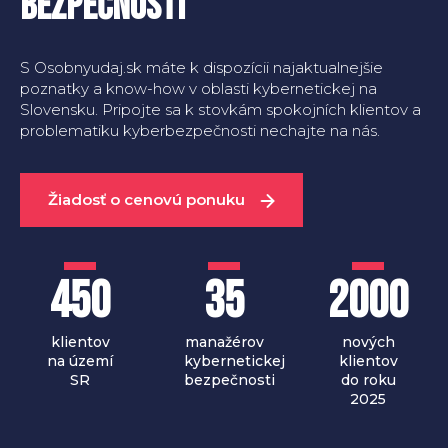
bezpečnosti
S Osobnyudaj.sk máte k dispozícii najaktualnejšie
poznatky a know-how v oblasti kybernetickej na
Slovensku. Pripojte sa k stovkám spokojních klientov a
problematiku kyberbezpečnosti nechajte na nás.
Žiadosť o cenovú ponuku
450
35
2000
klientov
manažérov
nových
na území
kybernetickej
klientov
SR
bezpečnosti
do roku
2025