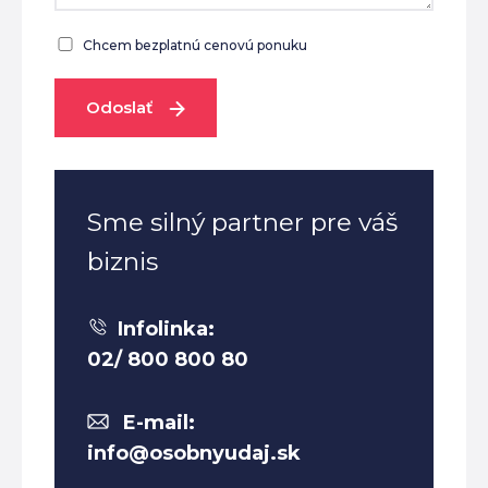
Chcem bezplatnú cenovú ponuku
Odoslať
Sme silný partner pre váš
biznis
Infolinka:
02/ 800 800 80
E-mail:
info@osobnyudaj.sk