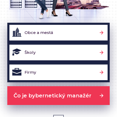
Obce a mestá
Školy
Firmy
Čo je bybernetický manažér