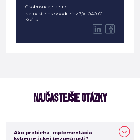
Osobnyudaj.sk, s.r.o.
Námestie osloboditeľov 3/A,
040 01
Košice
NAJČASTEJŠIE OTÁZKY
Ako prebieha implementácia
kybernetickej bezpečnosti?