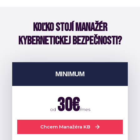
KOĽKO STOJÍ MANAŽÉR
KYBERNETICKEJ BEZPEČNOSTI?
MINIMUM
30€
od
/mes
Chcem Manažéra KB